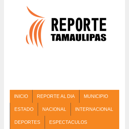
INICIO
REPORTE AL DIA
MUNICIPIO
ESTADO
NACIONAL
INTERNACIONAL
DEPORTES
ESPECTACULOS