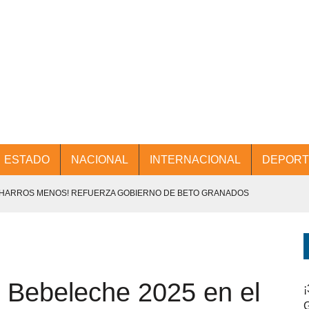
ESTADO
NACIONAL
INTERNACIONAL
DEPORT
CHARROS MENOS! REFUERZA GOBIERNO DE BETO GRANADOS
NTES.
D Y PROMOCIÓN TURÍSTICA DESDE EL AIFA.
e Bebeleche 2025 en el
ENCABEZA BETO GRANADOS MESA DE TRABAJO CON PRESIDENTES
¡
G