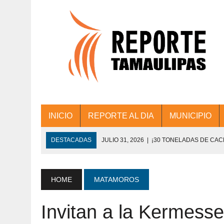
INICIO
REPORTE AL DIA
MUNICIPIO
DESTACADAS
JULIO 31, 2026
|
¡30 TONELADAS DE CA
ACCIONES DE LIMPIEZA EN LOS PRESIDE
JULIO 31, 2026
|
FORTALECE TAMAULIPAS SU CONECTIVIDA
HOME
MATAMOROS
JULIO 30, 2026
|
💧🚰 ¡AGUA PARA LA COMUNIDAD!
Invitan a la Kermess
JULIO 30, 2026
|
¡TRABAJO EN EQUIPO Y RESULTADOS! 
DE COLONIA.