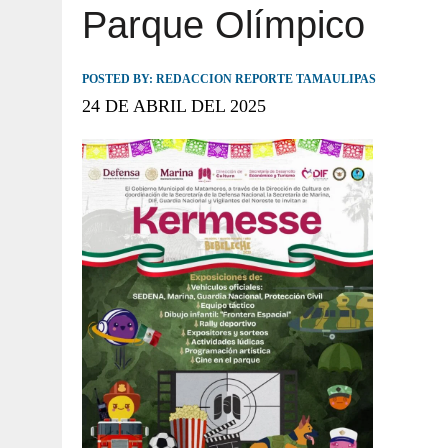
Parque Olímpico
JULIO 30, 2026
|
TAMAULIPAS TE INVITA A DESCUBRIR EL 
POSTED BY:
REDACCION REPORTE TAMAULIPAS
24 DE ABRIL DEL 2025