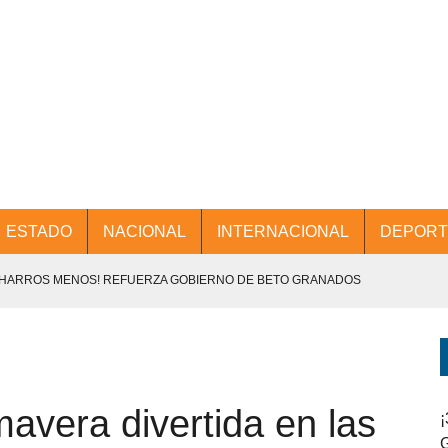
ESTADO
NACIONAL
INTERNACIONAL
DEPORT
CHARROS MENOS! REFUERZA GOBIERNO DE BETO GRANADOS
NTES.
D Y PROMOCIÓN TURÍSTICA DESDE EL AIFA.
imavera divertida en las
ENCABEZA BETO GRANADOS MESA DE TRABAJO CON PRESIDENTES
¡
G