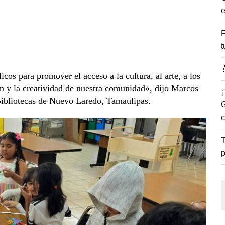
e
ENCANTO DE LAS PLAYAS DEL GOLFO DE MÉXICO.
F
t

icos para promover el acceso a la cultura, al arte, a los
ión y la creatividad de nuestra comunidad», dijo Marcos
¡
ibliotecas de Nuevo Laredo, Tamaulipas.
G
c
T
p