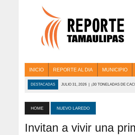
INICIO
REPORTE AL DIA
MUNICIPIO
DESTACADAS
JULIO 31, 2026
|
¡30 TONELADAS DE CA
ACCIONES DE LIMPIEZA EN LOS PRESIDE
JULIO 31, 2026
|
FORTALECE TAMAULIPAS SU CONECTIVIDA
HOME
NUEVO LAREDO
JULIO 30, 2026
|
💧🚰 ¡AGUA PARA LA COMUNIDAD!
Invitan a vivir una pr
JULIO 30, 2026
|
¡TRABAJO EN EQUIPO Y RESULTADOS! 
DE COLONIA.