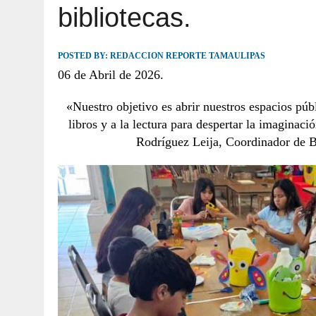
bibliotecas.
JULIO 30, 2026
|
TAMAULIPAS TE INVITA A DESCUBRIR EL 
POSTED BY:
REDACCION REPORTE TAMAULIPAS
06 de Abril de 2026.
«Nuestro objetivo es abrir nuestros espacios públ
libros y a la lectura para despertar la imaginac
Rodríguez Leija, Coordinador de B