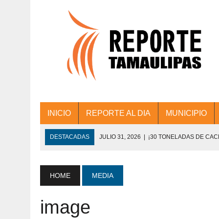
INICIO
REPORTE AL DIA
MUNICIPIO
DESTACADAS
JULIO 31, 2026
|
¡30 TONELADAS DE CA
ACCIONES DE LIMPIEZA EN LOS PRESIDE
JULIO 31, 2026
|
FORTALECE TAMAULIPAS SU CONECTIVIDA
HOME
MEDIA
JULIO 30, 2026
|
💧🚰 ¡AGUA PARA LA COMUNIDAD!
image
JULIO 30, 2026
|
¡TRABAJO EN EQUIPO Y RESULTADOS! 
DE COLONIA.