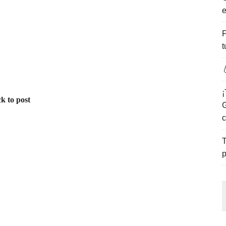
e
ENCANTO DE LAS PLAYAS DEL GOLFO DE MÉXICO.
F
t

¡
k to post
G
c
T
p