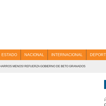
ESTADO
NACIONAL
INTERNACIONAL
DEPORT
CHARROS MENOS! REFUERZA GOBIERNO DE BETO GRANADOS
NTES.
D Y PROMOCIÓN TURÍSTICA DESDE EL AIFA.
ENCABEZA BETO GRANADOS MESA DE TRABAJO CON PRESIDENTES
¡
G