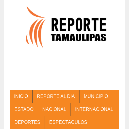
INICIO
REPORTE AL DIA
MUNICIPIO
ESTADO
NACIONAL
INTERNACIONAL
DEPORTES
ESPECTACULOS