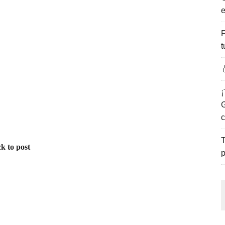
e
ENCANTO DE LAS PLAYAS DEL GOLFO DE MÉXICO.
F
t

¡
G
c
T
k to post
p