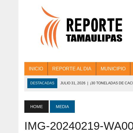
INICIO
REPORTE AL DIA
MUNICIPIO
DESTACADAS
JULIO 31, 2026
|
¡30 TONELADAS DE CA
ACCIONES DE LIMPIEZA EN LOS PRESIDE
JULIO 31, 2026
|
FORTALECE TAMAULIPAS SU CONECTIVIDA
HOME
MEDIA
JULIO 30, 2026
|
💧🚰 ¡AGUA PARA LA COMUNIDAD!
IMG-20240219-WA00
JULIO 30, 2026
|
¡TRABAJO EN EQUIPO Y RESULTADOS! 
DE COLONIA.