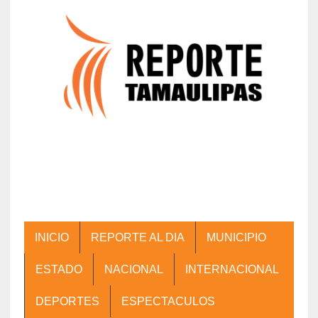
INICIO
REPORTE AL DIA
MUNICIPIO
ESTADO
NACIONAL
INTERNACIONAL
DEPORTES
ESPECTACULOS