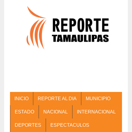
INICIO
REPORTE AL DIA
MUNICIPIO
ESTADO
NACIONAL
INTERNACIONAL
DEPORTES
ESPECTACULOS