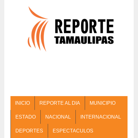
INICIO
REPORTE AL DIA
MUNICIPIO
ESTADO
NACIONAL
INTERNACIONAL
DEPORTES
ESPECTACULOS