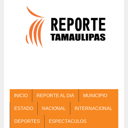
INICIO
REPORTE AL DIA
MUNICIPIO
ESTADO
NACIONAL
INTERNACIONAL
DEPORTES
ESPECTACULOS