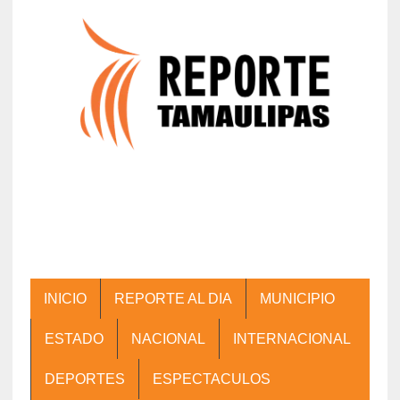
INICIO
REPORTE AL DIA
MUNICIPIO
ESTADO
NACIONAL
INTERNACIONAL
DEPORTES
ESPECTACULOS