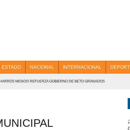
ESTADO
NACIONAL
INTERNACIONAL
DEPORT
CHARROS MENOS! REFUERZA GOBIERNO DE BETO GRANADOS
NTES.
D Y PROMOCIÓN TURÍSTICA DESDE EL AIFA.
UNICIPAL
ENCABEZA BETO GRANADOS MESA DE TRABAJO CON PRESIDENTES
¡
G