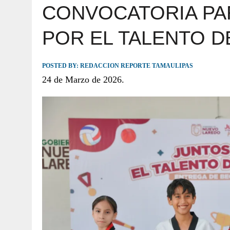
CONVOCATORIA PAR
JULIO 30, 2026
|
TAMAULIPAS TE INVITA A DESCUBRIR EL 
POR EL TALENTO D
POSTED BY:
REDACCION REPORTE TAMAULIPAS
24 de Marzo de 2026.