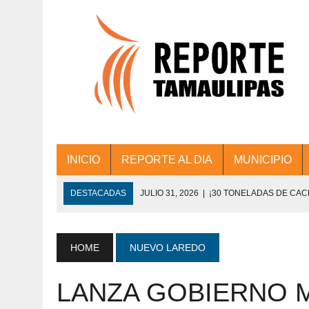
INICIO
REPORTE AL DIA
MUNICIPIO
DESTACADAS
JULIO 31, 2026
|
¡30 TONELADAS DE CA
ACCIONES DE LIMPIEZA EN LOS PRESIDE
JULIO 31, 2026
|
FORTALECE TAMAULIPAS SU CONECTIVIDA
HOME
NUEVO LAREDO
JULIO 30, 2026
|
💧🚰 ¡AGUA PARA LA COMUNIDAD!
LANZA GOBIERNO M
JULIO 30, 2026
|
¡TRABAJO EN EQUIPO Y RESULTADOS! 
DE COLONIA.