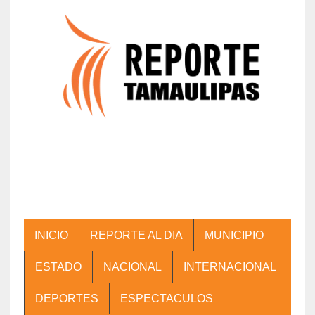
INICIO
REPORTE AL DIA
MUNICIPIO
ESTADO
NACIONAL
INTERNACIONAL
DEPORTES
ESPECTACULOS