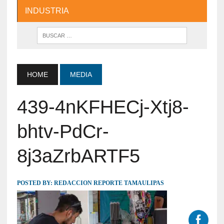
INDUSTRIA
HOME
MEDIA
439-4nKFHECj-Xtj8-
bhtv-PdCr-
8j3aZrbARTF5
POSTED BY:
REDACCION REPORTE TAMAULIPAS