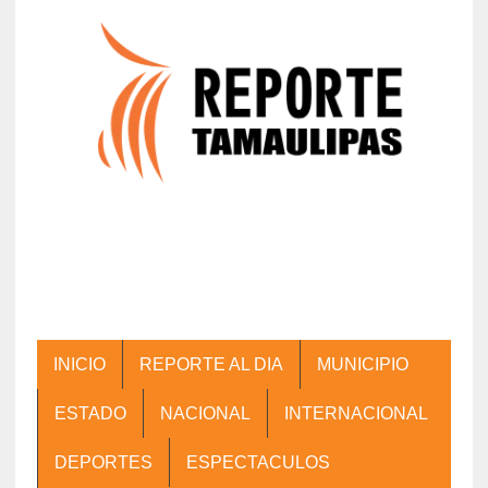
INICIO
REPORTE AL DIA
MUNICIPIO
ESTADO
NACIONAL
INTERNACIONAL
DEPORTES
ESPECTACULOS