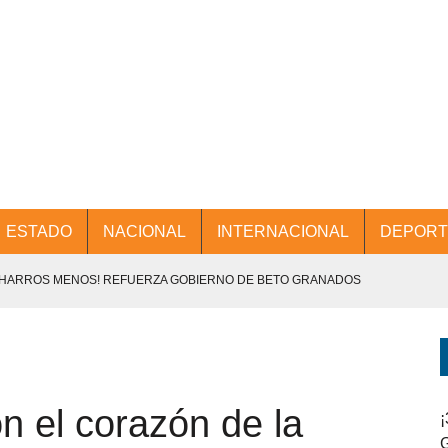
ESTADO
NACIONAL
INTERNACIONAL
DEPORT
CHARROS MENOS! REFUERZA GOBIERNO DE BETO GRANADOS
NTES.
D Y PROMOCIÓN TURÍSTICA DESDE EL AIFA.
n el corazón de la
ENCABEZA BETO GRANADOS MESA DE TRABAJO CON PRESIDENTES
¡
G