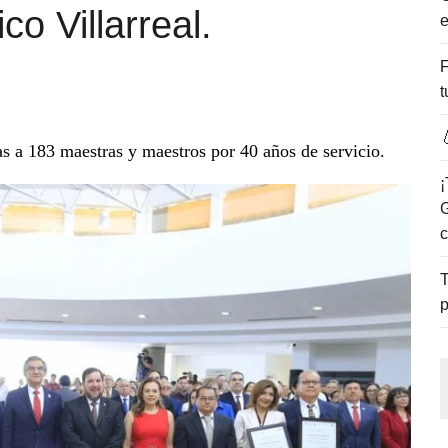
o Villarreal.
e
ENCANTO DE LAS PLAYAS DEL GOLFO DE MÉXICO.
F
t

 a 183 maestras y maestros por 40 años de servicio.
¡
G
c
T
p