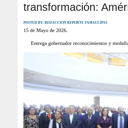
transformación: Améric
JULIO 30, 2026
|
TAMAULIPAS TE INVITA A DESCUBRIR EL 
POSTED BY:
REDACCION REPORTE TAMAULIPAS
15 de Mayo de 2026.
Entrega gobernador reconocimientos y medallas