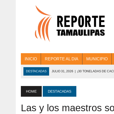
INICIO
REPORTE AL DIA
MUNICIPIO
DESTACADAS
JULIO 31, 2026
|
¡30 TONELADAS DE CA
ACCIONES DE LIMPIEZA EN LOS PRESIDE
JULIO 31, 2026
|
FORTALECE TAMAULIPAS SU CONECTIVIDA
HOME
DESTACADAS
JULIO 30, 2026
|
💧🚰 ¡AGUA PARA LA COMUNIDAD!
Las y los maestros so
JULIO 30, 2026
|
¡TRABAJO EN EQUIPO Y RESULTADOS! 
DE COLONIA.