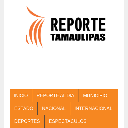
INICIO
REPORTE AL DIA
MUNICIPIO
ESTADO
NACIONAL
INTERNACIONAL
DEPORTES
ESPECTACULOS