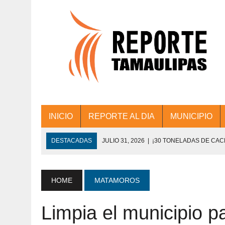
INICIO
REPORTE AL DIA
MUNICIPIO
DESTACADAS
JULIO 31, 2026
|
¡30 TONELADAS DE CA
ACCIONES DE LIMPIEZA EN LOS PRESIDE
JULIO 31, 2026
|
FORTALECE TAMAULIPAS SU CONECTIVIDA
HOME
MATAMOROS
JULIO 30, 2026
|
💧🚰 ¡AGUA PARA LA COMUNIDAD!
Limpia el municipio p
JULIO 30, 2026
|
¡TRABAJO EN EQUIPO Y RESULTADOS! 
DE COLONIA.