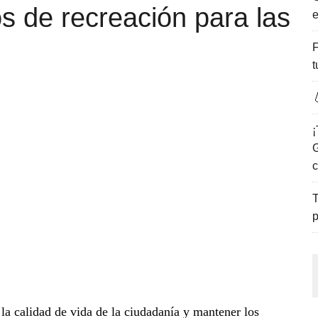
s de recreación para las
e
ENCANTO DE LAS PLAYAS DEL GOLFO DE MÉXICO.
F
t

¡
G
c
T
p
a calidad de vida de la ciudadanía y mantener los