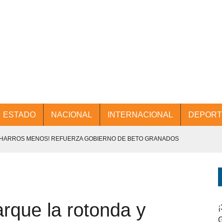
ESTADO
NACIONAL
INTERNACIONAL
DEPORT
CHARROS MENOS! REFUERZA GOBIERNO DE BETO GRANADOS
NTES.
D Y PROMOCIÓN TURÍSTICA DESDE EL AIFA.
arque la rotonda y
ENCABEZA BETO GRANADOS MESA DE TRABAJO CON PRESIDENTES
¡
G