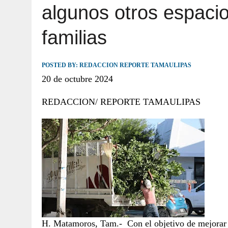
algunos otros espacio
JULIO 30, 2026
|
TAMAULIPAS TE INVITA A DESCUBRIR EL 
familias
POSTED BY:
REDACCION REPORTE TAMAULIPAS
20 de octubre 2024
REDACCION/ REPORTE TAMAULIPAS
H. Matamoros, Tam.- Con el objetivo de mejorar l