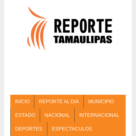
INICIO
REPORTE AL DIA
MUNICIPIO
ESTADO
NACIONAL
INTERNACIONAL
DEPORTES
ESPECTACULOS