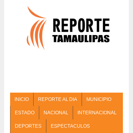
INICIO
REPORTE AL DIA
MUNICIPIO
ESTADO
NACIONAL
INTERNACIONAL
DEPORTES
ESPECTACULOS