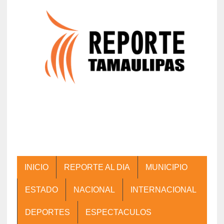
INICIO
REPORTE AL DIA
MUNICIPIO
ESTADO
NACIONAL
INTERNACIONAL
DEPORTES
ESPECTACULOS