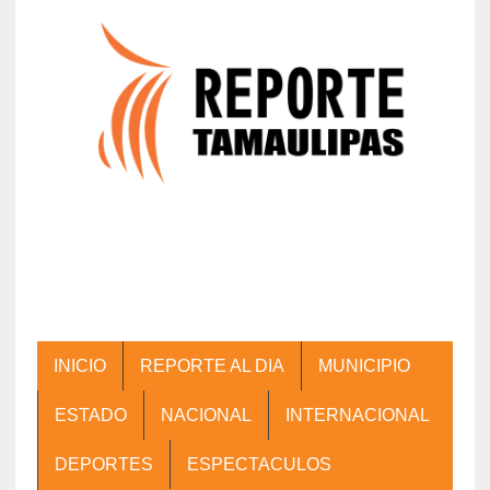
INICIO
REPORTE AL DIA
MUNICIPIO
ESTADO
NACIONAL
INTERNACIONAL
DEPORTES
ESPECTACULOS