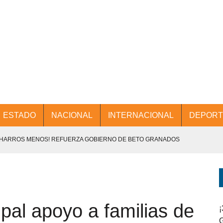
ESTADO
NACIONAL
INTERNACIONAL
DEPORT
CHARROS MENOS! REFUERZA GOBIERNO DE BETO GRANADOS
NTES.
D Y PROMOCIÓN TURÍSTICA DESDE EL AIFA.
pal apoyo a familias de
ENCABEZA BETO GRANADOS MESA DE TRABAJO CON PRESIDENTES
¡
G