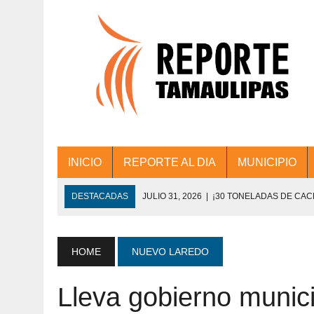
INICIO
REPORTE AL DIA
MUNICIPIO
DESTACADAS
JULIO 31, 2026
|
¡30 TONELADAS DE CA
ACCIONES DE LIMPIEZA EN LOS PRESIDE
JULIO 31, 2026
|
FORTALECE TAMAULIPAS SU CONECTIVIDA
HOME
NUEVO LAREDO
JULIO 30, 2026
|
💧🚰 ¡AGUA PARA LA COMUNIDAD!
Lleva gobierno munici
JULIO 30, 2026
|
¡TRABAJO EN EQUIPO Y RESULTADOS! 
DE COLONIA.