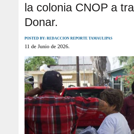
la colonia CNOP a tr
JULIO 30, 2026
|
TAMAULIPAS TE INVITA A DESCUBRIR EL 
Donar.
POSTED BY:
REDACCION REPORTE TAMAULIPAS
11 de Junio de 2026.