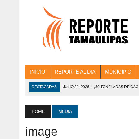
INICIO
REPORTE AL DIA
MUNICIPIO
DESTACADAS
JULIO 31, 2026
|
¡30 TONELADAS DE CA
ACCIONES DE LIMPIEZA EN LOS PRESIDE
JULIO 31, 2026
|
FORTALECE TAMAULIPAS SU CONECTIVIDA
HOME
MEDIA
JULIO 30, 2026
|
💧🚰 ¡AGUA PARA LA COMUNIDAD!
image
JULIO 30, 2026
|
¡TRABAJO EN EQUIPO Y RESULTADOS! 
DE COLONIA.