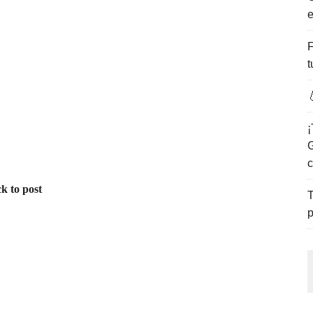
e
ENCANTO DE LAS PLAYAS DEL GOLFO DE MÉXICO.
F
t

¡
G
c
k to post
T
p