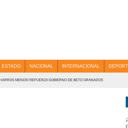
ESTADO
NACIONAL
INTERNACIONAL
DEPORT
CHARROS MENOS! REFUERZA GOBIERNO DE BETO GRANADOS
NTES.
D Y PROMOCIÓN TURÍSTICA DESDE EL AIFA.
ENCABEZA BETO GRANADOS MESA DE TRABAJO CON PRESIDENTES
¡
G