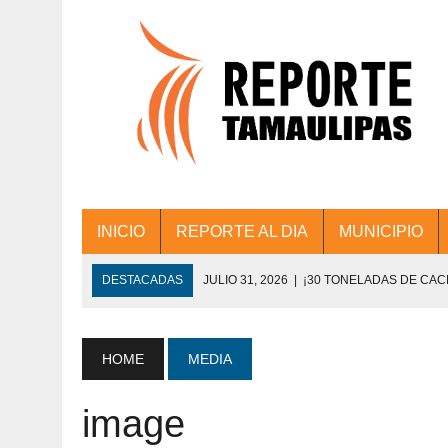
INICIO
REPORTE AL DIA
MUNICIPIO
DESTACADAS
JULIO 31, 2026
|
¡30 TONELADAS DE CA
ACCIONES DE LIMPIEZA EN LOS PRESIDE
JULIO 31, 2026
|
FORTALECE TAMAULIPAS SU CONECTIVIDA
HOME
MEDIA
JULIO 30, 2026
|
💧🚰 ¡AGUA PARA LA COMUNIDAD!
image
JULIO 30, 2026
|
¡TRABAJO EN EQUIPO Y RESULTADOS! 
DE COLONIA.