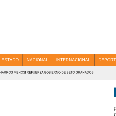
ESTADO
NACIONAL
INTERNACIONAL
DEPORT
CHARROS MENOS! REFUERZA GOBIERNO DE BETO GRANADOS
NTES.
D Y PROMOCIÓN TURÍSTICA DESDE EL AIFA.
ENCABEZA BETO GRANADOS MESA DE TRABAJO CON PRESIDENTES
¡
G