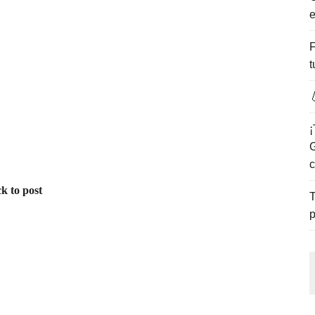
e
ENCANTO DE LAS PLAYAS DEL GOLFO DE MÉXICO.
F
t

¡
G
c
k to post
T
p