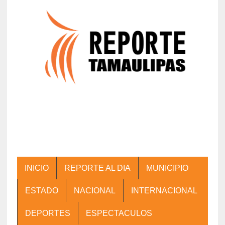
INICIO
REPORTE AL DIA
MUNICIPIO
ESTADO
NACIONAL
INTERNACIONAL
DEPORTES
ESPECTACULOS