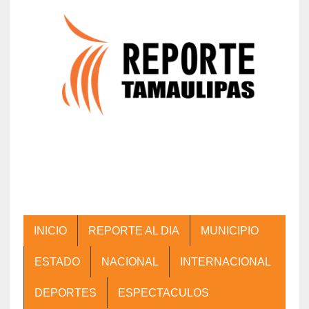
INICIO
REPORTE AL DIA
MUNICIPIO
ESTADO
NACIONAL
INTERNACIONAL
DEPORTES
ESPECTACULOS