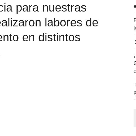
cia para nuestras
e
ENCANTO DE LAS PLAYAS DEL GOLFO DE MÉXICO.
realizaron labores de
F
t
nto en distintos

.
¡
G
c
T
p