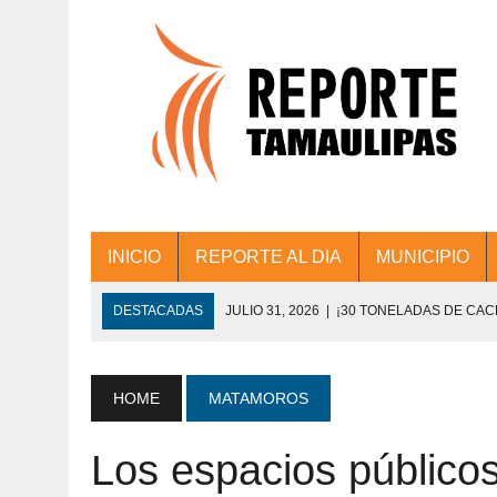
INICIO
REPORTE AL DIA
MUNICIPIO
DESTACADAS
JULIO 31, 2026
|
¡30 TONELADAS DE CA
ACCIONES DE LIMPIEZA EN LOS PRESIDE
JULIO 31, 2026
|
FORTALECE TAMAULIPAS SU CONECTIVIDA
HOME
MATAMOROS
JULIO 30, 2026
|
💧🚰 ¡AGUA PARA LA COMUNIDAD!
Los espacios público
JULIO 30, 2026
|
¡TRABAJO EN EQUIPO Y RESULTADOS! 
DE COLONIA.