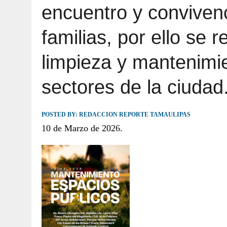
encuentro y conviven
JULIO 30, 2026
|
TAMAULIPAS TE INVITA A DESCUBRIR EL 
familias, por ello se 
limpieza y mantenimie
sectores de la ciudad
POSTED BY:
REDACCION REPORTE TAMAULIPAS
10 de Marzo de 2026.