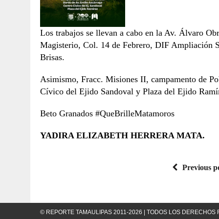
Los trabajos se llevan a cabo en la Av. Álvaro Obre
Magisterio, Col. 14 de Febrero, DIF Ampliación S
Brisas.
Asimismo, Fracc. Misiones II, campamento de Pob
Cívico del Ejido Sandoval y Plaza del Ejido Ramí
Beto Granados #QueBrilleMatamoros
YADIRA ELIZABETH HERRERA MATA.
Previous p
© REPORTE TAMAULIPAS 2011-2026 | TODOS LOS DERECHO