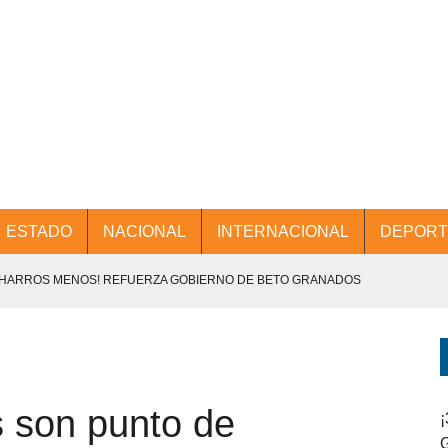
ESTADO
NACIONAL
INTERNACIONAL
DEPORT
CHARROS MENOS! REFUERZA GOBIERNO DE BETO GRANADOS
NTES.
D Y PROMOCIÓN TURÍSTICA DESDE EL AIFA.
s son punto de
ENCABEZA BETO GRANADOS MESA DE TRABAJO CON PRESIDENTES
¡
G