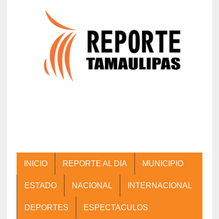
INICIO
REPORTE AL DIA
MUNICIPIO
ESTADO
NACIONAL
INTERNACIONAL
DEPORTES
ESPECTACULOS