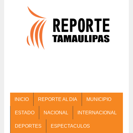
INICIO
REPORTE AL DIA
MUNICIPIO
ESTADO
NACIONAL
INTERNACIONAL
DEPORTES
ESPECTACULOS