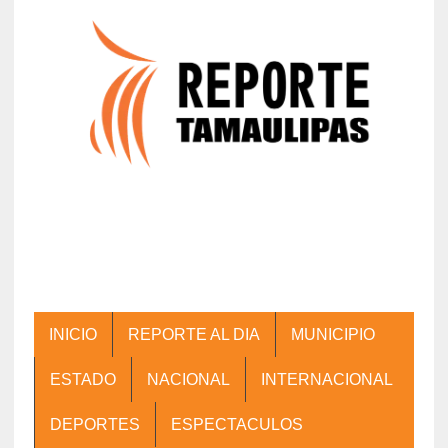
INICIO
REPORTE AL DIA
MUNICIPIO
ESTADO
NACIONAL
INTERNACIONAL
DEPORTES
ESPECTACULOS