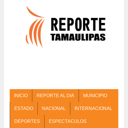
INICIO
REPORTE AL DIA
MUNICIPIO
ESTADO
NACIONAL
INTERNACIONAL
DEPORTES
ESPECTACULOS