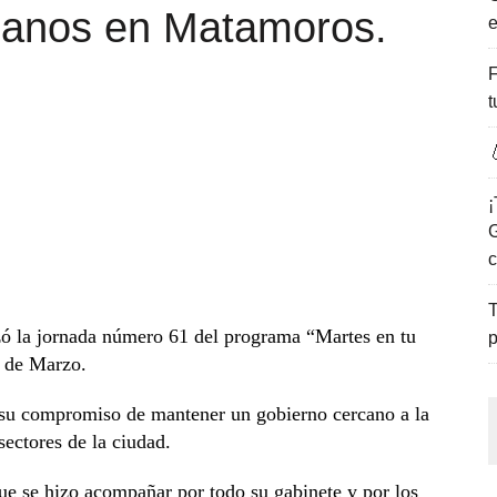
adanos en Matamoros.
e
ENCANTO DE LAS PLAYAS DEL GOLFO DE MÉXICO.
F
t

¡
G
c
T
ó la jornada número 61 del programa “Martes en tu
p
5 de Marzo.
 su compromiso de mantener un gobierno cercano a la
sectores de la ciudad.
 que se hizo acompañar por todo su gabinete y por los