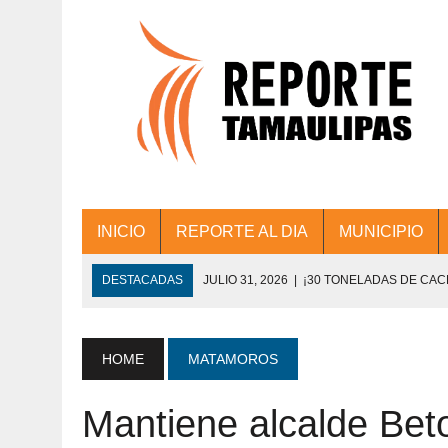
INICIO
REPORTE AL DIA
MUNICIPIO
DESTACADAS
JULIO 31, 2026
|
¡30 TONELADAS DE CA
ACCIONES DE LIMPIEZA EN LOS PRESIDE
JULIO 31, 2026
|
FORTALECE TAMAULIPAS SU CONECTIVIDA
HOME
MATAMOROS
JULIO 30, 2026
|
💧🚰 ¡AGUA PARA LA COMUNIDAD!
Mantiene alcalde Bet
JULIO 30, 2026
|
¡TRABAJO EN EQUIPO Y RESULTADOS! 
DE COLONIA.