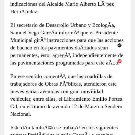
indicaciones del Alcalde Mario Alberto LÃ³pez
HernÃ¡ndez.
El secretario de Desarrollo Urbano y EcologÃ­a,
Samuel Vega GarcÃ­a informÃ³ que el Presidente
Municipal girÃ³ instrucciones para que las acciones
de bacheo en los pavimentos daÃ±ados sean
permanentes, esto, agregÃ³, independientemente de
las pavimentaciones programadas para este aÃ±o.
En ese sentido comentÃ³, que las cuadrillas de
trabajadores de Obras PÃºblicas, atendieron este
jueves varias avenidas con gran movilidad
vehicular, entre ellas, el Libramiento Emilio Portes
Gil, en el tramo de avenida 12 de Marzo a Sendero
Nacional.
Este dÃ­a tambiÃ©n se trabajÃ³ en los siguientes
puntos: PerifÃ©rico y calle CastaÃ±o esquina;