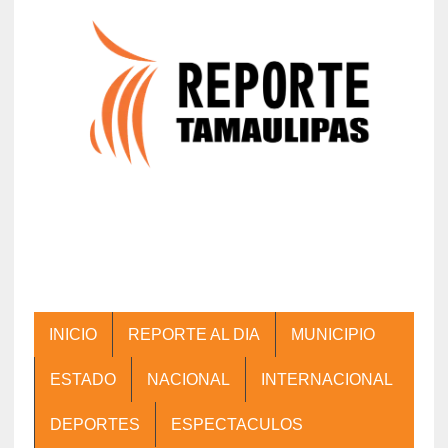
INICIO
REPORTE AL DIA
MUNICIPIO
ESTADO
NACIONAL
INTERNACIONAL
DEPORTES
ESPECTACULOS