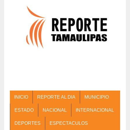
INICIO
REPORTE AL DIA
MUNICIPIO
ESTADO
NACIONAL
INTERNACIONAL
DEPORTES
ESPECTACULOS