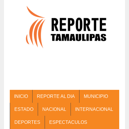
INICIO
REPORTE AL DIA
MUNICIPIO
ESTADO
NACIONAL
INTERNACIONAL
DEPORTES
ESPECTACULOS