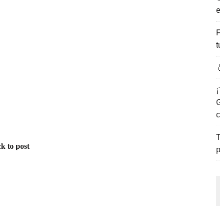
e
ENCANTO DE LAS PLAYAS DEL GOLFO DE MÉXICO.
F
t

¡
G
c
T
k to post
p