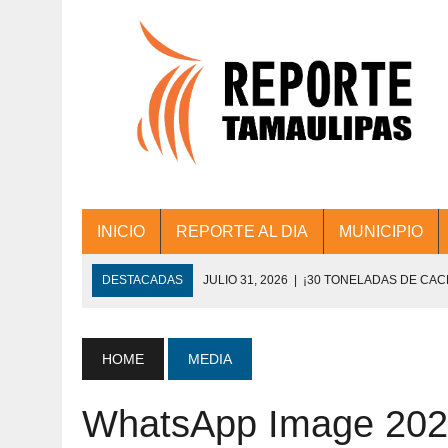
INICIO
REPORTE AL DIA
MUNICIPIO
DESTACADAS
JULIO 31, 2026
|
¡30 TONELADAS DE CA
ACCIONES DE LIMPIEZA EN LOS PRESIDE
JULIO 31, 2026
|
FORTALECE TAMAULIPAS SU CONECTIVIDA
HOME
MEDIA
JULIO 30, 2026
|
💧🚰 ¡AGUA PARA LA COMUNIDAD!
WhatsApp Image 2025
JULIO 30, 2026
|
¡TRABAJO EN EQUIPO Y RESULTADOS! 
DE COLONIA.