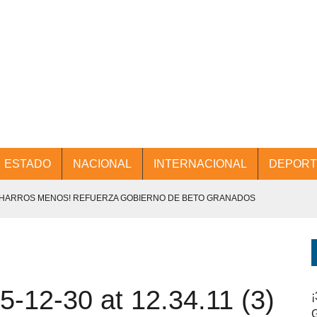
ESTADO
NACIONAL
INTERNACIONAL
DEPORT
CHARROS MENOS! REFUERZA GOBIERNO DE BETO GRANADOS
NTES.
D Y PROMOCIÓN TURÍSTICA DESDE EL AIFA.
-12-30 at 12.34.11 (3)
ENCABEZA BETO GRANADOS MESA DE TRABAJO CON PRESIDENTES
¡
G