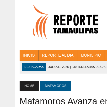
INICIO
REPORTE AL DIA
MUNICIPIO
DESTACADAS
JULIO 31, 2026
|
¡30 TONELADAS DE CA
ACCIONES DE LIMPIEZA EN LOS PRESIDE
JULIO 31, 2026
|
FORTALECE TAMAULIPAS SU CONECTIVIDA
HOME
MATAMOROS
JULIO 30, 2026
|
💧🚰 ¡AGUA PARA LA COMUNIDAD!
Matamoros Avanza en 
JULIO 30, 2026
|
¡TRABAJO EN EQUIPO Y RESULTADOS! 
DE COLONIA.