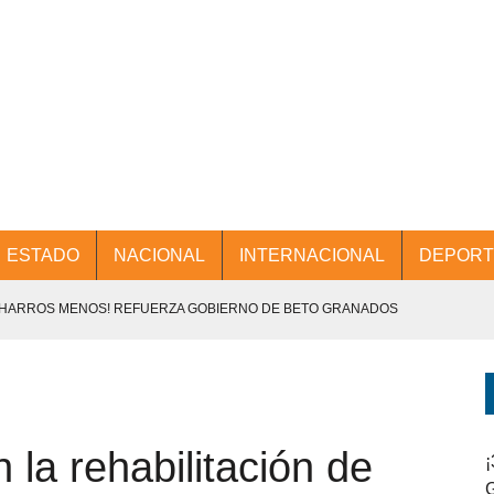
ESTADO
NACIONAL
INTERNACIONAL
DEPORT
CHARROS MENOS! REFUERZA GOBIERNO DE BETO GRANADOS
NTES.
D Y PROMOCIÓN TURÍSTICA DESDE EL AIFA.
la rehabilitación de
ENCABEZA BETO GRANADOS MESA DE TRABAJO CON PRESIDENTES
¡
G