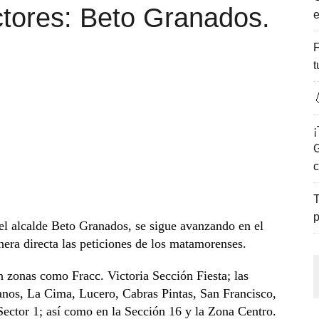
ctores: Beto Granados.
e
ENCANTO DE LAS PLAYAS DEL GOLFO DE MÉXICO.
F
t

¡
G
c
T
p
del alcalde Beto Granados, se sigue avanzando en el
era directa las peticiones de los matamorenses.
n zonas como Fracc. Victoria Sección Fiesta; las
nos, La Cima, Lucero, Cabras Pintas, San Francisco,
 Sector 1; así como en la Sección 16 y la Zona Centro.