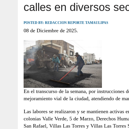
calles en diversos se
JULIO 30, 2026
|
TAMAULIPAS TE INVITA A DESCUBRIR EL 
POSTED BY:
REDACCION REPORTE TAMAULIPAS
08 de Diciembre de 2025.
En el transcurso de la semana, por instrucciones 
mejoramiento vial de la ciudad, atendiendo de man
Las labores se realizaron y se mantienen activas e
colonias Valle Verde, 5 de Marzo, Derechos Huma
San Rafael, Villas Las Torres y Villas Las Torres