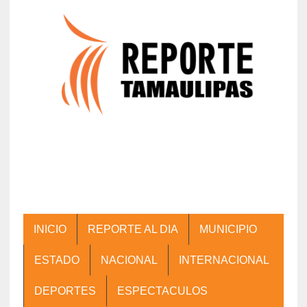
INICIO
REPORTE AL DIA
MUNICIPIO
ESTADO
NACIONAL
INTERNACIONAL
DEPORTES
ESPECTACULOS