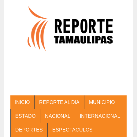
INICIO
REPORTE AL DIA
MUNICIPIO
ESTADO
NACIONAL
INTERNACIONAL
DEPORTES
ESPECTACULOS