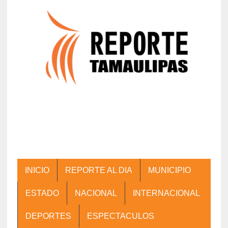
INICIO
REPORTE AL DIA
MUNICIPIO
ESTADO
NACIONAL
INTERNACIONAL
DEPORTES
ESPECTACULOS