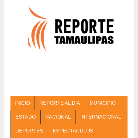
INICIO
REPORTE AL DIA
MUNICIPIO
ESTADO
NACIONAL
INTERNACIONAL
DEPORTES
ESPECTACULOS