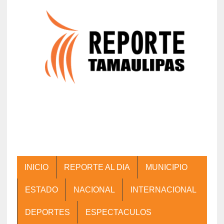
INICIO
REPORTE AL DIA
MUNICIPIO
ESTADO
NACIONAL
INTERNACIONAL
DEPORTES
ESPECTACULOS