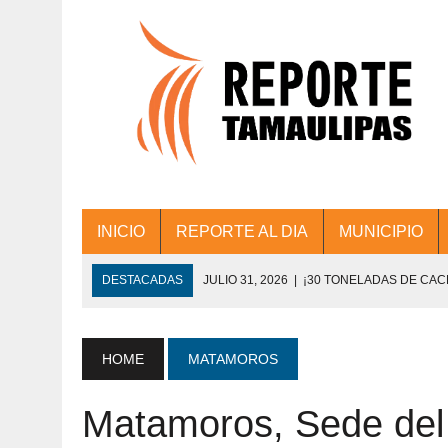
INICIO
REPORTE AL DIA
MUNICIPIO
DESTACADAS
JULIO 31, 2026
|
¡30 TONELADAS DE CA
ACCIONES DE LIMPIEZA EN LOS PRESIDE
JULIO 31, 2026
|
FORTALECE TAMAULIPAS SU CONECTIVIDA
HOME
MATAMOROS
JULIO 30, 2026
|
💧🚰 ¡AGUA PARA LA COMUNIDAD!
Matamoros, Sede del 
JULIO 30, 2026
|
¡TRABAJO EN EQUIPO Y RESULTADOS! 
DE COLONIA.