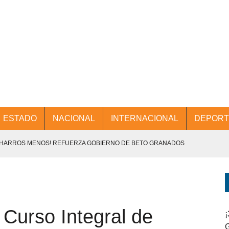
ESTADO
NACIONAL
INTERNACIONAL
DEPORT
CHARROS MENOS! REFUERZA GOBIERNO DE BETO GRANADOS
NTES.
D Y PROMOCIÓN TURÍSTICA DESDE EL AIFA.
Curso Integral de
ENCABEZA BETO GRANADOS MESA DE TRABAJO CON PRESIDENTES
¡
G