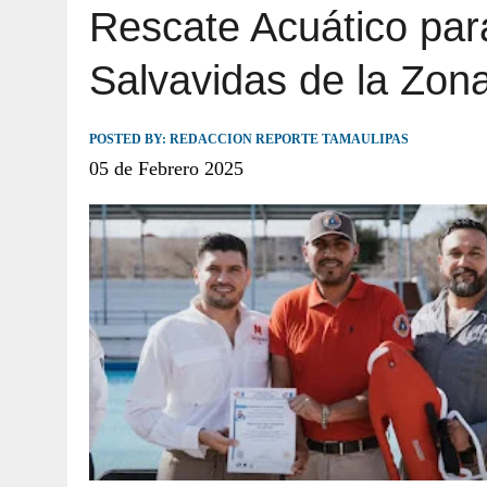
Rescate Acuático para
JULIO 30, 2026
|
TAMAULIPAS TE INVITA A DESCUBRIR EL 
Salvavidas de la Zon
POSTED BY:
REDACCION REPORTE TAMAULIPAS
05 de Febrero 2025