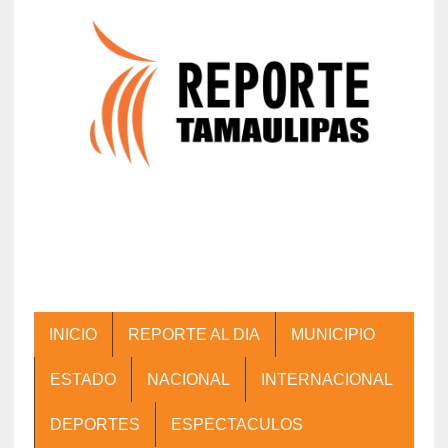
INICIO
REPORTE AL DIA
MUNICIPIO
ESTADO
NACIONAL
INTERNACIONAL
DEPORTES
ESPECTACULOS