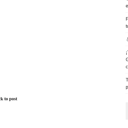
e
ENCANTO DE LAS PLAYAS DEL GOLFO DE MÉXICO.
F
t

¡
G
c
T
p
k to post