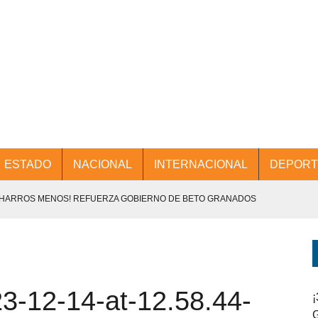
ESTADO
NACIONAL
INTERNACIONAL
DEPORT
CHARROS MENOS! REFUERZA GOBIERNO DE BETO GRANADOS
NTES.
D Y PROMOCIÓN TURÍSTICA DESDE EL AIFA.
-12-14-at-12.58.44-
ENCABEZA BETO GRANADOS MESA DE TRABAJO CON PRESIDENTES
¡
G