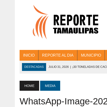
INICIO
REPORTE AL DIA
MUNICIPIO
DESTACADAS
JULIO 31, 2026
|
¡30 TONELADAS DE CA
ACCIONES DE LIMPIEZA EN LOS PRESIDE
JULIO 31, 2026
|
FORTALECE TAMAULIPAS SU CONECTIVIDA
HOME
MEDIA
JULIO 30, 2026
|
💧🚰 ¡AGUA PARA LA COMUNIDAD!
WhatsApp-Image-2023
JULIO 30, 2026
|
¡TRABAJO EN EQUIPO Y RESULTADOS! 
DE COLONIA.