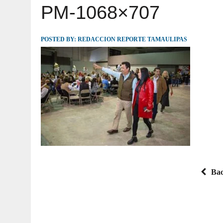
PM-1068×707
JULIO 30, 2026
|
TAMAULIPAS TE INVITA A DESCUBRIR EL 
POSTED BY:
REDACCION REPORTE TAMAULIPAS
Bac