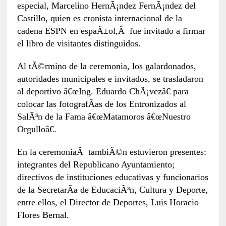
especial, Marcelino HernÃ¡ndez FernÃ¡ndez del
Castillo, quien es cronista internacional de la
cadena ESPN en espaÃ±ol,Â fue invitado a firmar
el libro de visitantes distinguidos.
Al tÃ©rmino de la ceremonia, los galardonados,
autoridades municipales e invitados, se trasladaron
al deportivo â€œIng. Eduardo ChÃ¡vezâ€ para
colocar las fotografÃ­as de los Entronizados al
SalÃ³n de la Fama â€œMatamoros â€œNuestro
Orgulloâ€.
En la ceremoniaÂ tambiÃ©n estuvieron presentes:
integrantes del Republicano Ayuntamiento;
directivos de instituciones educativas y funcionarios
de la SecretarÃ­a de EducaciÃ³n, Cultura y Deporte,
entre ellos, el Director de Deportes, Luis Horacio
Flores Bernal.