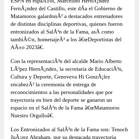
ESPN en espaÃ±ol, Marcelino HernÃ¡ndez
FernÃ¡ndez del Castillo, este dÃ­a el Gobierno de
Matamoros galardonÃ³ a destacados entrenadores
de distintas disciplinas deportivas, quienes fueron
entronizados al SalÃ³n de la Fama, asÃ­ como
tambiÃ©n, homenajeÃ³ a los â€œDeportistas del
AÃ±o 2023â€.
Con la representaciÃ³n del alcalde Mario Alberto
LÃ³pez HernÃ¡ndez, la secretaria de EducaciÃ³n,
Cultura y Deporte, Genoveva Hi GonzÃ¡lez
encabezÃ³ la ceremonia de entrega de
reconocimientos a las personalidades que por
trayectoria en bien del deporte se ganaron un
espacio en el SalÃ³n de la Fama â€œMatamoros
Nuestro Orgulloâ€.
Los Entronizados al SalÃ³n de la Fama son: Tenoch
JuÃ¡rez Abraham, por su destacada trayectoria