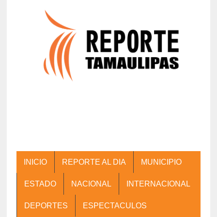
INICIO
REPORTE AL DIA
MUNICIPIO
ESTADO
NACIONAL
INTERNACIONAL
DEPORTES
ESPECTACULOS