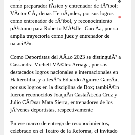
como preparador fÃ­sico y entrenador de fÃºtbol;
VÃ­ctor CÃ¡rdenas HernÃ¡ndez, por sus logros
como entrenador de fÃºtbol, y reconocimiento
pÃ³stumo para Roberto MÃ¼ller GarcÃ­a, por su
amplia trayectoria como juez y entrenador de
nataciÃ³n.
Como Deportistas del AÃ±o 2023 se distinguiÃ³ a
Cassandra Michell VÃ©lez Arriaga, por sus
destacados logros nacionales e internacionales en
Halterofilia, y a JesÃºs Eduardo Aguirre GarcÃ­a,
por sus logros en la disciplina de Box; tambiÃ©n
fueron reconocidos JoaquÃ­n CastaÃ±eda Cruz y
Julio CÃ©sar Mata Sierra, entrenadores de los
jÃ³venes deportistas, respectivamente
En ese marco de entrega de reconocimientos,
celebrado en el Teatro de la Reforma, el invitado