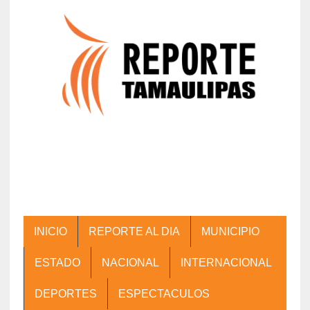
INICIO
REPORTE AL DIA
MUNICIPIO
ESTADO
NACIONAL
INTERNACIONAL
DEPORTES
ESPECTACULOS