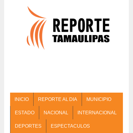
INICIO
REPORTE AL DIA
MUNICIPIO
ESTADO
NACIONAL
INTERNACIONAL
DEPORTES
ESPECTACULOS