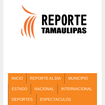
INICIO
REPORTE AL DIA
MUNICIPIO
ESTADO
NACIONAL
INTERNACIONAL
DEPORTES
ESPECTACULOS