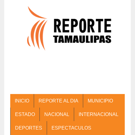
INICIO
REPORTE AL DIA
MUNICIPIO
ESTADO
NACIONAL
INTERNACIONAL
DEPORTES
ESPECTACULOS